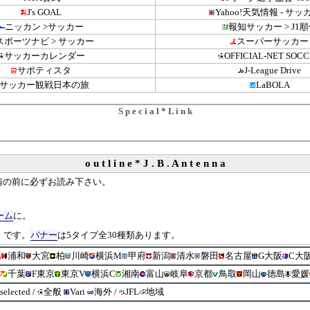
J's GOAL
Yahoo!天気情報 - サ
ニッカン >サッカー
報知サッカー > J1
スポーツナビ > サッカー
スーパーサッカー
サッカーカレンダー
OFFICIAL-NET SOC
サポティスタ
J-League Drive
サッカー観戦日本の旅
LaBOLA
S p e c i a l * L i n k
o u t l i n e * J . B . A n t e n n a
請の前に必ずお読み下さい。
ーム
に。
）です。
バナー
は5タイプ全30種類あります。
島
浦和
大宮
柏
川崎
横浜M
甲府
新潟
清水
磐田
名古屋
G大阪
C大
津
千葉
F東京
東京V
横浜C
湘南
富山
岐阜
京都
鳥取
岡山
徳島
愛媛
 selected
/
全般
Vari
海外
/
JFL
地域