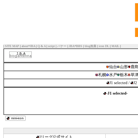
|
SITE MAP
|
about*JBA
|
Q & A
|
script
|
バナー
|
JBA*BBS
|
blog推薦
|
icon DL
|
MAIL
|
仙台
山形
鹿
札幌
水戸
栃木
草
J1 selected
/
J2
-J1 selected-
Jリーグ公式サイト