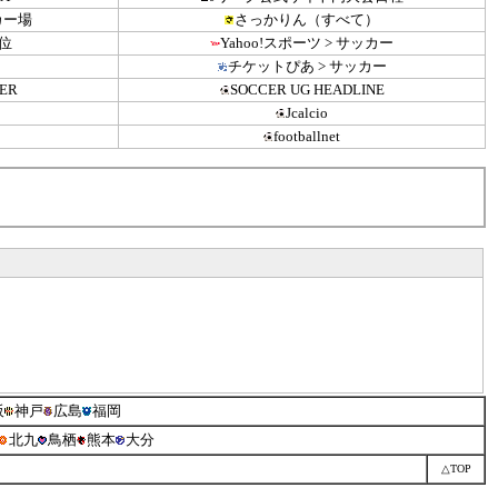
ッカー場
さっかりん（すべて）
順位
Yahoo!スポーツ > サッカー
チケットぴあ > サッカー
CER
SOCCER UG HEADLINE
Jcalcio
footballnet
阪
神戸
広島
福岡
北九
鳥栖
熊本
大分
△TOP