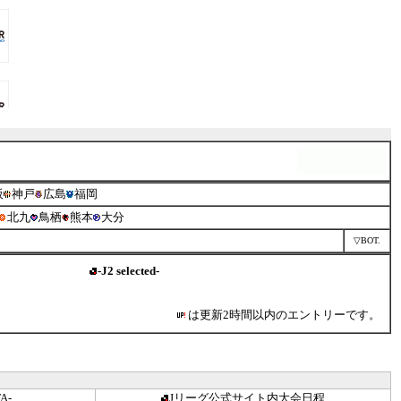
阪
神戸
広島
福岡
北九
鳥栖
熊本
大分
▽BOT.
-J2 selected-
は更新2時間以内のエントリーです。
A-
Jリーグ公式サイト内大会日程