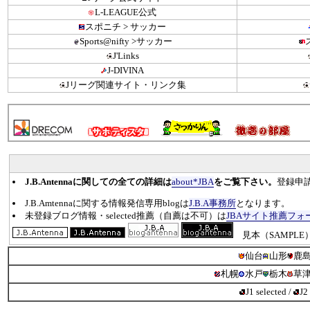
L-LEAGUE公式
スポニチ > サッカー
Sports@nifty >サッカー
J'Links
J-DIVINA
Jリーグ関連サイト・リンク集
J.B.Antennaに関しての全ての詳細は
about*JBA
をご覧下さい。
登録申
J.B.Amtennaに関する情報発信専用blogは
J.B.A事務所
となります。
未登録ブログ情報・selected推薦（自薦は不可）は
JBAサイト推薦フォ
見本（SAMPLE
仙台
山形
鹿
札幌
水戸
栃木
草
J1 selected
/
J2